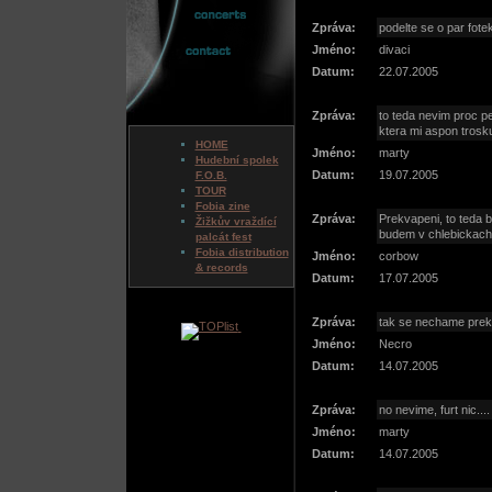
Zpráva:
podelte se o par fote
Jméno:
divaci
Datum:
22.07.2005
Zpráva:
to teda nevim proc pe
ktera mi aspon trosk
HOME
Jméno:
marty
Hudební spolek
Datum:
19.07.2005
F.O.B.
TOUR
Fobia zine
Zpráva:
Prekvapeni, to teda by
Žižkův vraždící
budem v chlebickach a
palcát fest
Fobia distribution
Jméno:
corbow
& records
Datum:
17.07.2005
Zpráva:
tak se nechame prek
Jméno:
Necro
Datum:
14.07.2005
Zpráva:
no nevime, furt nic....
Jméno:
marty
Datum:
14.07.2005