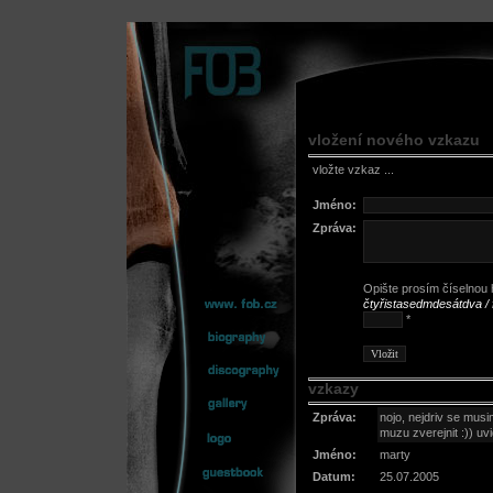
vložení nového vzkazu
vložte vzkaz ...
Jméno:
Zpráva:
Opište prosím číselnou h
čtyřistasedmdesátdva /
*
vzkazy
Zpráva:
nojo, nejdriv se musim
muzu zverejnit :)) uvi
Jméno:
marty
Datum:
25.07.2005