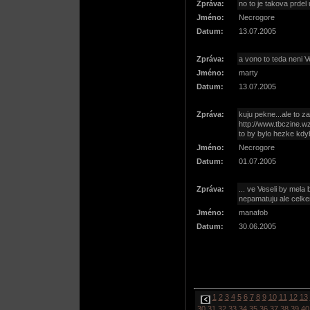
Zpráva:
no to je takova prdel 
Jméno:
Necrogore
Datum:
13.07.2005
Zpráva:
a vono to teda neni V
Jméno:
marty
Datum:
13.07.2005
Zpráva:
kuju pekne...ale to 
http://www.tbczine.
to by bylo hezke kdy
Jméno:
Necrogore
Datum:
01.07.2005
Zpráva:
... ve Veseli by mela b
nepamatuju ale celke
Jméno:
manafob
Datum:
30.06.2005
1
2
3
4
5
6
7
8
9
10
11
12
13
30
31
32
33
34
35
36
37
38
39
40